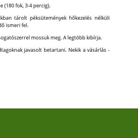
 (180 fok, 3-4 percig).
okban tárolt péksütemények hőkezelés nélküli
ő ismeri fel.
ogatószerrel mossuk meg. A legtöbb kibírja.
tagoknak javasolt betartani. Nekik a vásárlás -