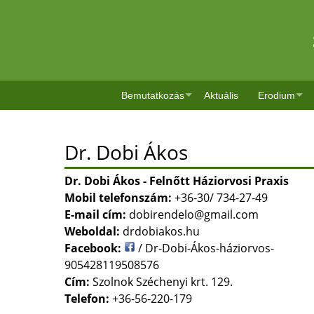
Bemutatkozás
Aktuális
Erodium
Dr. Dobi Ákos
Dr. Dobi Ákos - Felnőtt Háziorvosi Praxis
Mobil telefonszám:
+36-30/ 734-27-49
E-mail cím:
dobirendelo@gmail.com
Weboldal:
drdobiakos.hu
Facebook:
/ Dr-Dobi-Ákos-háziorvos-
905428119508576
Cím:
Szolnok Széchenyi krt. 129.
Telefon:
+36-56-220-179