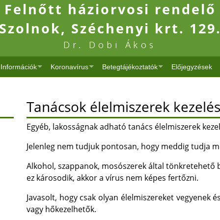
Felnőtt háziorvosi rendelő
Szolnok, Széchenyi krt. 129
Dr. Dobi Ákos
Információk
Koronavírus
Betegtájékoztatók
Előjegyzések
Tanácsok élelmiszerek kezelé
Egyéb, lakosságnak adható tanács élelmiszerek keze
Jelenleg nem tudjuk pontosan, hogy meddig tudja me
Alkohol, szappanok, mosószerek által tönkretehető 
ez károsodik, akkor a vírus nem képes fertőzni.
Javasolt, hogy csak olyan élelmiszereket vegyenek 
vagy hőkezelhetők.