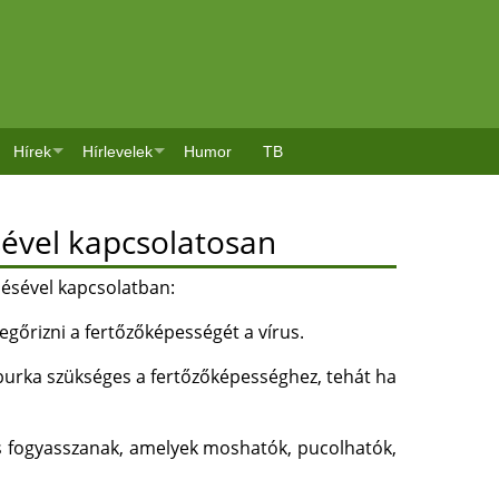
.
Hírek
Hírlevelek
Humor
TB
sével kapcsolatosan
lésével kapcsolatban:
gőrizni a fertőzőképességét a vírus.
burka szükséges a fertőzőképességhez, tehát ha
és fogyasszanak, amelyek moshatók, pucolhatók,