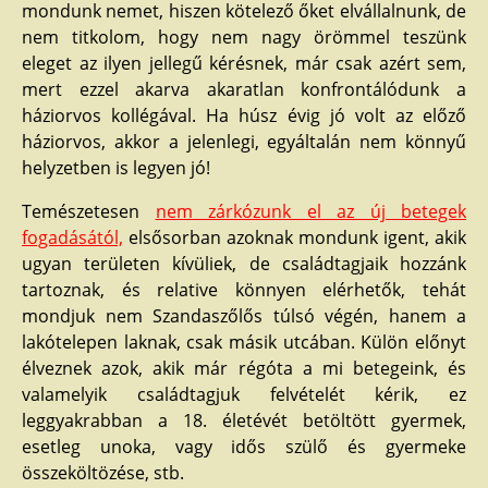
mondunk nemet, hiszen kötelező őket elvállalnunk, de
nem titkolom, hogy nem nagy örömmel teszünk
eleget az ilyen jellegű kérésnek, már csak azért sem,
mert ezzel akarva akaratlan konfrontálódunk a
háziorvos kollégával. Ha húsz évig jó volt az előző
háziorvos, akkor a jelenlegi, egyáltalán nem könnyű
helyzetben is legyen jó!
Temészetesen
nem zárkózunk el az új betegek
fogadásától,
elsősorban azoknak mondunk igent, akik
ugyan területen kívüliek, de családtagjaik hozzánk
tartoznak, és relative könnyen elérhetők, tehát
mondjuk nem Szandaszőlős túlsó végén, hanem a
lakótelepen laknak, csak másik utcában. Külön előnyt
élveznek azok, akik már régóta a mi betegeink, és
valamelyik családtagjuk felvételét kérik, ez
leggyakrabban a 18. életévét betöltött gyermek,
esetleg unoka, vagy idős szülő és gyermeke
összeköltözése, stb.