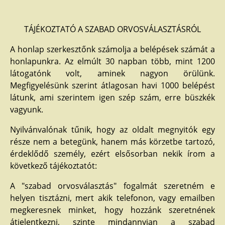
TÁJÉKOZTATÓ A SZABAD ORVOSVÁLASZTÁSRÓL
A honlap szerkesztőnk számolja a belépések számát a
honlapunkra. Az elmúlt 30 napban több, mint 1200
látogatónk volt, aminek nagyon örülünk.
Megfigyelésünk szerint átlagosan havi 1000 belépést
látunk, ami szerintem igen szép szám, erre büszkék
vagyunk.
Nyilvánvalónak tűnik, hogy az oldalt megnyitók egy
része nem a betegünk, hanem más körzetbe tartozó,
érdeklődő személy, ezért elsősorban nekik írom a
következő tájékoztatót:
A "szabad orvosválasztás" fogalmát szeretném e
helyen tisztázni, mert akik telefonon, vagy emailben
megkeresnek minket, hogy hozzánk szeretnének
átjelentkezni, szinte mindannyian a szabad