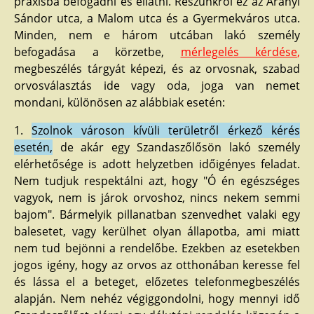
praxisba befogadni és ellátni. Részünkről ez az Aranyi
Sándor utca, a Malom utca és a Gyermekváros utca.
Minden, nem e három utcában lakó személy
befogadása a körzetbe,
mérlegelés kérdése
,
megbeszélés tárgyát képezi, és az orvosnak, szabad
orvosválasztás ide vagy oda, joga van nemet
mondani, különösen az alábbiak esetén:
1.
Szolnok városon kívüli területről érkező kérés
esetén,
de akár egy Szandaszőlősön lakó személy
elérhetősége is adott helyzetben időigényes feladat.
Nem tudjuk respektálni azt, hogy "Ó én egészséges
vagyok, nem is járok orvoshoz, nincs nekem semmi
bajom". Bármelyik pillanatban szenvedhet valaki egy
balesetet, vagy kerülhet olyan állapotba, ami miatt
nem tud bejönni a rendelőbe. Ezekben az esetekben
jogos igény, hogy az orvos az otthonában keresse fel
és lássa el a beteget, előzetes telefonmegbeszélés
alapján. Nem nehéz végiggondolni, hogy mennyi idő