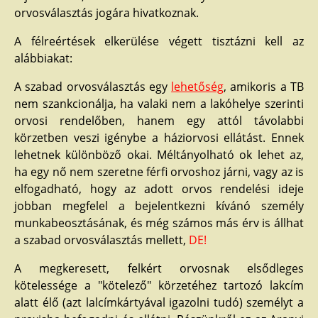
orvosválasztás jogára hivatkoznak.
A félreértések elkerülése végett tisztázni kell az
alábbiakat:
A szabad orvosválasztás egy
lehetőség
, amikoris a TB
nem szankcionálja, ha valaki nem a lakóhelye szerinti
orvosi rendelőben, hanem egy attól távolabbi
körzetben veszi igénybe a háziorvosi ellátást. Ennek
lehetnek különböző okai. Méltányolható ok lehet az,
ha egy nő nem szeretne férfi orvoshoz járni, vagy az is
elfogadható, hogy az adott orvos rendelési ideje
jobban megfelel a bejelentkezni kívánó személy
munkabeosztásának, és még számos más érv is állhat
a szabad orvosválasztás mellett,
DE!
A megkeresett, felkért orvosnak elsődleges
kötelessége a "kötelező" körzetéhez tartozó lakcím
alatt élő (azt lalcímkártyával igazolni tudó) személyt a