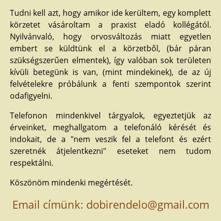
Tudni kell azt, hogy amikor ide kerültem, egy komplett
körzetet vásároltam a praxist eladó kollégától.
Nyilvánvaló, hogy orvosváltozás miatt egyetlen
embert se küldtünk el a körzetből, (bár páran
szükségszerűen elmentek), így valóban sok területen
kívüli betegünk is van, (mint mindekinek), de az új
felvételekre próbálunk a fenti szempontok szerint
odafigyelni.
Telefonon mindenkivel tárgyalok, egyeztetjük az
érveinket, meghallgatom a telefonáló kérését és
indokait, de a "nem veszik fel a telefont és ezért
szeretnék átjelentkezni" eseteket nem tudom
respektálni.
Köszönöm mindenki megértését.
Email címünk: dobirendelo@gmail.com