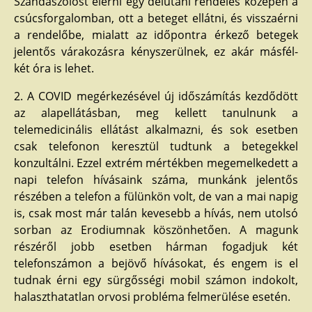
Szandaszőlőst elérni egy délutáni rendelés közepén a
csúcsforgalomban, ott a beteget ellátni, és visszaérni
a rendelőbe, mialatt az időpontra érkező betegek
jelentős várakozásra kényszerülnek, ez akár másfél-
két óra is lehet.
2. A COVID megérkezésével új időszámítás kezdődött
az alapellátásban, meg kellett tanulnunk a
telemedicinális ellátást alkalmazni, és sok esetben
csak telefonon keresztül tudtunk a betegekkel
konzultálni. Ezzel extrém mértékben megemelkedett a
napi telefon hívásaink száma, munkánk jelentős
részében a telefon a fülünkön volt, de van a mai napig
is, csak most már talán kevesebb a hívás, nem utolsó
sorban az Erodiumnak köszönhetően. A magunk
részéről jobb esetben hárman fogadjuk két
telefonszámon a bejövő hívásokat, és engem is el
tudnak érni egy sürgősségi mobil számon indokolt,
halaszthatatlan orvosi probléma felmerülése esetén.