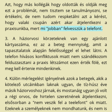
Azt, hogy más kollégák hogy oldották és oldják meg
ezt a problémát, nem tisztem se tanulmányozni, se
értékelni, de nem tudom respketálni azt a kérést,
hogy valaki csupán azért akar átjelentkezni a
praxisunkba, mert
mi "jobban" felvesszük a
telefont.
3. A háziorvosi körzeteknek van egy ajánlott
kártyaszáma, ez az a beteg mennyiség, amit a
tapasztalatok alapján felelősséggel el lehet látni. A
telefon hívásos konfliktusok miatt nem szándékozom
felduzzasztani a praxis létszámot ezen érték fölé, ezt
meg kell értenie mindenkinek.
4. Külön mérlegelést igényelnek azok a betegek, akik a
kötelező utcáinkban laknak ugyan, de tíz-húsz éve
másik háziorvoshoz járnak, és mostanáig ugyan jó volt
a régi orvos, de hirtelen szeretnének átjelentkezni,
elsősorban a "nem veszik fel a teelefont" ok miatt.
Ezeknek a személyeknek nem mondhatunk, és nem is