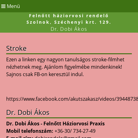
Menü
Felnőtt háziorvosi rendelő
Szolnok, Széchenyi krt. 129.
Dr. Dobi Ákos
Stroke
Ezen a linken egy nagyon tanulságos stroke-filmhet
nézhetnek meg. Ajánlom figyelmébe mindenkinek!
Sajnos csak FB-on keresztül indul.
https://www.facebook.com/akutszakasz/videos/3944873
Dr. Dobi Ákos
Dr. Dobi Ákos - Felnőtt Háziorvosi Praxis
Mobil telefonszám:
+36-30/ 734-27-49