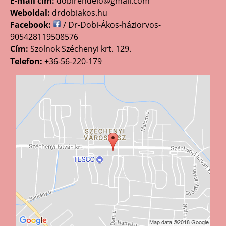
E-mail cím:
dobirendelo@gmail.com
Weboldal:
drdobiakos.hu
Facebook:
/ Dr-Dobi-Ákos-háziorvos-
905428119508576
Cím:
Szolnok Széchenyi krt. 129.
Telefon:
+36-56-220-179