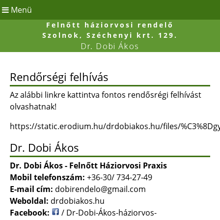
Menü
Felnőtt háziorvosi rendelő
Szolnok, Széchenyi krt. 129.
Dr. Dobi Ákos
Rendőrségi felhívás
Az alábbi linkre kattintva fontos rendősrégi felhívást
olvashatnak!
https://static.erodium.hu/drdobiakos.hu/files/%C3%
Dr. Dobi Ákos
Dr. Dobi Ákos - Felnőtt Háziorvosi Praxis
Mobil telefonszám:
+36-30/ 734-27-49
E-mail cím:
dobirendelo@gmail.com
Weboldal:
drdobiakos.hu
Facebook:
/ Dr-Dobi-Ákos-háziorvos-